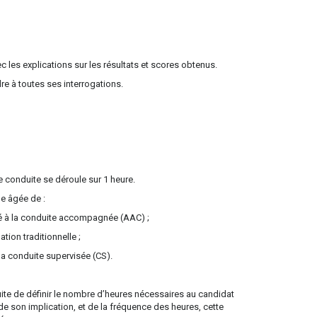
vec les explications sur les résultats et scores obtenus.
e à toutes ses interrogations.
e conduite se déroule sur 1 heure.
ne âgée de :
pé à la conduite accompagnée (AAC) ;
tion traditionnelle ;
la conduite supervisée (CS).
nduite de définir le nombre d’heures nécessaires au candidat
de son implication, et de la fréquence des heures, cette