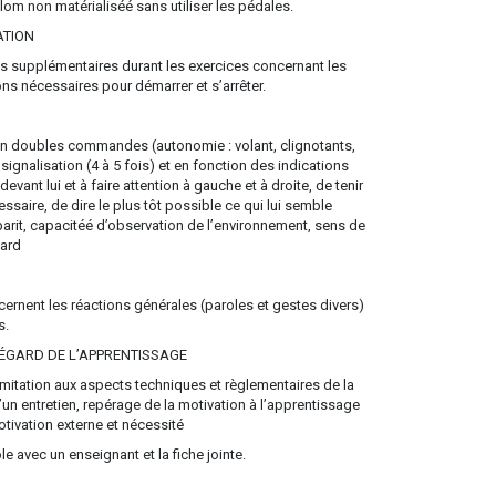
lalom non matérialiséé sans utiliser les pédales.
ATION
s supplémentaires durant les exercices concernant les
ions nécessaires pour démarrer et s’arrêter.
es, en doubles commandes (autonomie : volant, clignotants,
signalisation (4 à 5 fois) et en fonction des indications
vant lui et à faire attention à gauche et à droite, de tenir
ssaire, de dire le plus tôt possible ce qui lui semble
barit, capacitéé d’observation de l’environnement, sens de
gard
cernent les réactions générales (paroles et gestes divers)
s.
 L’ÉGARD DE L’APPRENTISSAGE
 Limitation aux aspects techniques et règlementaires de la
un entretien, repérage de la motivation à l’apprentissage
otivation externe et nécessité
e avec un enseignant et la fiche jointe.