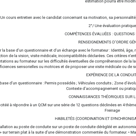
estimation pourra être modif
/ Un cours entretien avec le candidat concernant sa motivation, sa personnalité,
2°/ Une évaluation pratiqu
COMPÉTENCES ÉVALUÉES : QUESTIONS 
RENSEIGNEMENTS D’ORDRE GÉN
r la base d’un questionnaire et d’un échange avec le formateur : Identité, âge, ni
ction de la vision, visite médicale, incompatibilités déclarées. Ces critères n’
ntations au formateur sur les difficultés éventuelles de compréhension de la 
ficiences sensorielles ou motrices et de proposer une visite médicale ou de s
EXPÉRIENCE DE LA CONDUI
 base d’un questionnaire : Permis possédés ; Véhicules conduits ; Zone d’évolu
Contexte d’accompagnement ou pratiq
CONNAISSANCES THÉORIQUES SUR LE
itéé à répondre à un QCM sur une série de 12 questions déclinées en 4 thèmes
Freinage
HABILETÉS (COORDINATION ET SYNCHRONIS
tallation au poste de conduite sur un poste de conduite dérègléé en autonomie s
 » sur terrain plat à la suite d’une démonstration commentée du formateur. • Man