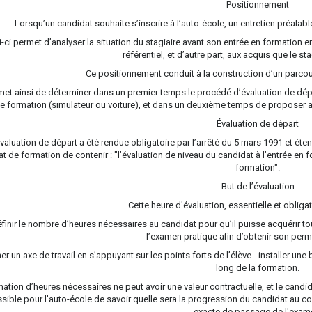
Positionnement
Lorsqu’un candidat souhaite s’inscrire à l’auto-école, un entretien préalab
i-ci permet d’analyser la situation du stagiaire avant son entrée en formation 
référentiel, et d’autre part, aux acquis que le s
Ce positionnement conduit à la construction d’un parcou
rmet ainsi de déterminer dans un premier temps le procédé d’évaluation de dépa
e formation (simulateur ou voiture), et dans un deuxième temps de proposer a
Évaluation de départ
évaluation de départ a été rendue obligatoire par l’arrêté du 5 mars 1991 et é
at de formation de contenir : "l’évaluation de niveau du candidat à l’entrée e
formation".
But de l’évaluation
Cette heure d'évaluation, essentielle et obligat
éfinir le nombre d’heures nécessaires au candidat pour qu’il puisse acquérir t
l’examen pratique afin d’obtenir son per
er un axe de travail en s’appuyant sur les points forts de l’élève - installer u
long de la formation.
mation d’heures nécessaires ne peut avoir une valeur contractuelle, et le candidat 
sible pour l'auto-école de savoir quelle sera la progression du candidat au c
exacte de passage de l'exam