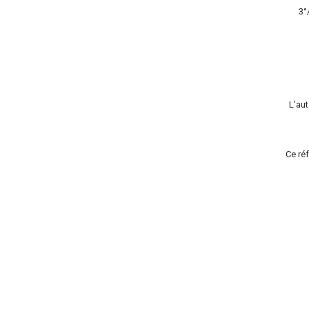
3°
L’au
Ce réf