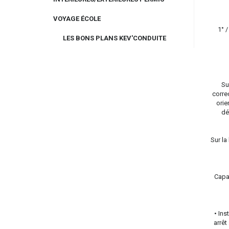
VOYAGE ÉCOLE
1° 
LES BONS PLANS KEV'CONDUITE
Su
corre
orie
dé
Sur la
Capac
• Ins
arrêt