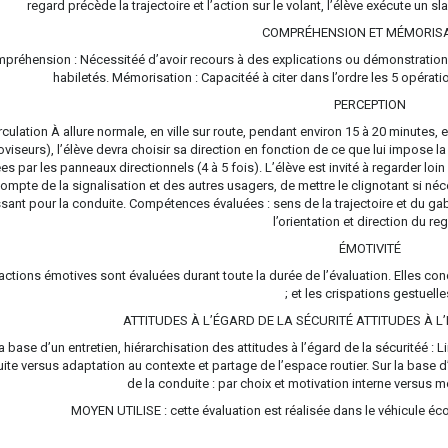
regard précède la trajectoire et l’action sur le volant, l’élève exécute un s
COMPRÉHENSION ET MÉMORIS
préhension : Nécessitéé d’avoir recours à des explications ou démonstration
habiletés. Mémorisation : Capacitéé à citer dans l’ordre les 5 opérat
PERCEPTION
rculation À allure normale, en ville sur route, pendant environ 15 à 20 minut
oviseurs), l’élève devra choisir sa direction en fonction de ce que lui impose la 
s par les panneaux directionnels (4 à 5 fois). L’élève est invité à regarder loin de
ompte de la signalisation et des autres usagers, de mettre le clignotant si néce
ssant pour la conduite. Compétences évaluées : sens de la trajectoire et du ga
l’orientation et direction du re
ÉMOTIVITÉ
actions émotives sont évaluées durant toute la durée de l’évaluation. Elles con
; et les crispations gestuelle
ATTITUDES À L’ÉGARD DE LA SÉCURITÉ ATTITUDES À
la base d’un entretien, hiérarchisation des attitudes à l’égard de la sécuritéé :
ite versus adaptation au contexte et partage de l’espace routier. Sur la base d’
de la conduite : par choix et motivation interne versus m
MOYEN UTILISE : cette évaluation est réalisée dans le véhicule écol