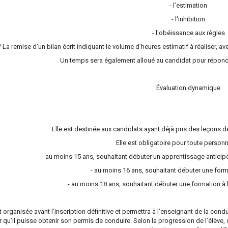
- l’estimation
- l'inhibition
- l'obéissance aux règles
/ La remise d’un bilan écrit indiquant le volume d’heures estimatif à réaliser, a
Un temps sera également alloué au candidat pour répondr
Évaluation dynamique
Elle est destinée aux candidats ayant déjà pris des leçons d
Elle est obligatoire pour toute person
- au moins 15 ans, souhaitant débuter un apprentissage antici
- au moins 16 ans, souhaitant débuter une forma
- au moins 18 ans, souhaitant débuter une formation à 
st organisée avant l’inscription définitive et permettra à l’enseignant de la co
 qu’il puisse obtenir son permis de conduire. Selon la progression de l’élève, 