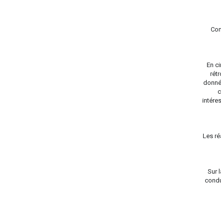
Com
En ci
rétr
donnée
c
intére
Les ré
Sur 
condu