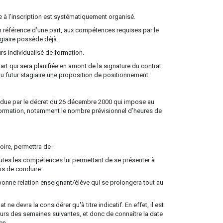
le à l’inscription est systématiquement organisé.
en référence d’une part, aux compétences requises par le
tagiaire possède déjà.
rs individualisé de formation.
rt qui sera planifiée en amont de la signature du contrat
u futur stagiaire une proposition de positionnement.
tendue par le décret du 26 décembre 2000 qui impose au
n formation, notamment le nombre prévisionnel d’heures de
oire, permettra de :
outes les compétences lui permettant de se présenter à
mis de conduire
ne bonne relation enseignant/élève qui se prolongera tout au
ne devra la considérer qu'à titre indicatif. En effet, il est
ours des semaines suivantes, et donc de connaître la date
en.