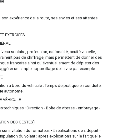
iée
 son expérience de la route, ses envies et ses attentes.
e
ET EXERCICES
ÉRAL
veau scolaire, profession, nationalité, acuité visuelle,
entraînent pas de chiffrage, mais permettent de donner des
langue française ainsi qu’éventuellement de dépister des
uggérer un simple appareillage de la vue par exemple.
TE
tion à bord du véhicule ; Temps de pratique en conduite ;
ue autonome.
 VÉHICULE
 techniques : Direction - Boîte de vitesse - embrayage -
ATION DES GESTES)
ur invitation du formateur. • 5 réalisations de « départ -
ipulation du volant : après explications sur le fait que le